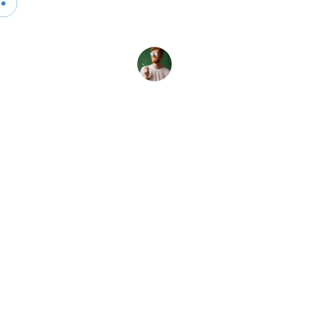
M
e
n
u